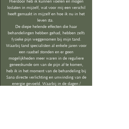
Hierdoor heb ik kunnen voelen en mogen
loslaten in mijzelf, wat voor mij een verschil
heeft gemaakt in mijzelf en hoe ik nu in het
leven sta.
De diepe helende effecten die haar
behandelingen hebben gehad, hebben zelfs
fysieke pijn weggenomen bij mijn tand.
Waarbij tand specialisten al enkele jaren voor
een raadsel stonden en er geen
mogelijkheden meer waren in de reguliere
geneeskunde om van de pijn af te komen,
heb ik in het moment van de behandeling bij
Sana directe verlichting en unwinding van de
energie gevoeld. Waarbij in de dagen /
weken erna de pijn alleen maar meer afnam
en beetje bij beetje het afbijten met mijn
voortanden weer mogelijk is.