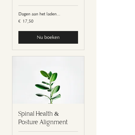
Dagen aan het laden...
17,50
€ 17,50
euro
Nu boeken
Spinal Health &
Posture Alignment