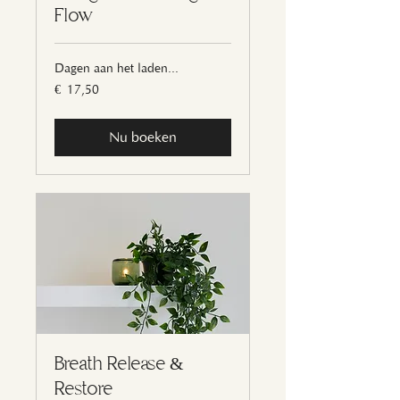
Flow
Dagen aan het laden...
17,50
€ 17,50
euro
Nu boeken
Breath Release &
Restore