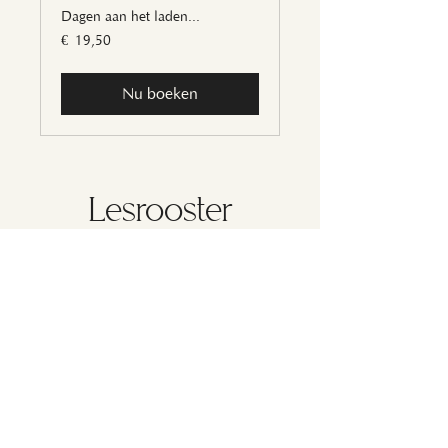
Dagen aan het laden...
19,50
€ 19,50
euro
Nu boeken
Lesrooster
Filter